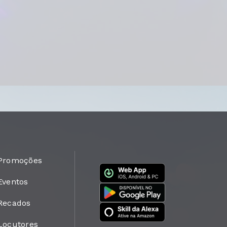
Promoções
Eventos
Recados
Locutores