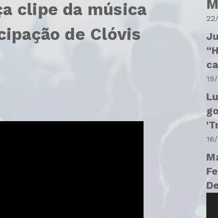
M
a clipe da música
22
cipação de Clóvis
Ju
“H
c
19
Lu
go
'T
16
Ma
Fe
D