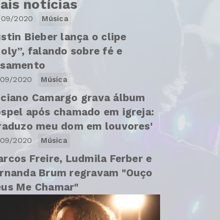
ais notícias
/09/2020
Música
stin Bieber lança o clipe
oly”, falando sobre fé e
asamento
/09/2020
Música
ciano Camargo grava álbum
spel após chamado em igreja:
raduzo meu dom em louvores'
/09/2020
Música
rcos Freire, Ludmila Ferber e
rnanda Brum regravam "Ouço
eus Me Chamar"