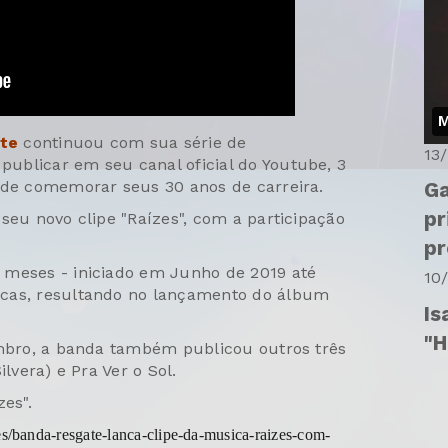
M
te
continuou com sua série de
13
ublicar em seu canal oficial do Youtube, 3
 de comemorar seus 30 anos de carreira.
Ga
pr
seu novo clipe "Raízes", com a participação
pr
 meses - iniciado em Junho de 2019 até
10
icas, resultando no lançamento do álbum
Is
"H
embro, a banda também publicou outros três
lvera) e Pra Ver o Sol.
zes".
es/banda-resgate-lanca-clipe-da-musica-raizes-com-