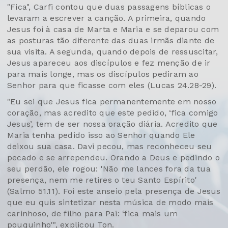
"Fica", Carfi contou que duas passagens bíblicas o
levaram a escrever a canção. A primeira, quando
Jesus foi à casa de Marta e Maria e se deparou com
as posturas tão diferente das duas irmãs diante de
sua visita. A segunda, quando depois de ressuscitar,
Jesus apareceu aos discípulos e fez menção de ir
para mais longe, mas os discípulos pediram ao
Senhor para que ficasse com eles (Lucas 24.28-29).
"Eu sei que Jesus fica permanentemente em nosso
coração, mas acredito que este pedido, ‘fica comigo
Jesus’, tem de ser nossa oração diária. Acredito que
Maria tenha pedido isso ao Senhor quando Ele
deixou sua casa. Davi pecou, mas reconheceu seu
pecado e se arrependeu. Orando a Deus e pedindo o
seu perdão, ele rogou: 'Não me lances fora da tua
presença, nem me retires o teu Santo Espírito'
(Salmo 51.11). Foi este anseio pela presença de Jesus
que eu quis sintetizar nesta música de modo mais
carinhoso, de filho para Pai: ‘fica mais um
pouquinho'", explicou Ton.