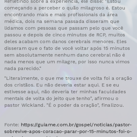
Refletindo sobre a experiência, ele disse: "Estou
começando a perceber o quão milagroso é. Estou
encontrando mais e mais profissionais da área
médica, dois na semana passada disseram que
lidamos com pessoas que passam pelo que você
passou e depois de cinco minutos de RCP, muitos
deles acabam com danos cerebrais menores. Eles
disseram que o fato de você voltar após 15 minutos
sem absolutamente nenhum dano cerebral não é
nada menos que um milagre, por isso nunca vimos
nada parecido."
"Literalmente, o que me trouxe de volta foi a oração
dos cristãos. Eu não deveria estar aqui. E se eu
estivesse aqui, não deveria ter minhas faculdades
mentais de volta do jeito que tenho", afirmou o
pastor Wickland. "É o poder da oração", finalizou.
Fonte:
https://guiame.com.br/gospel/noticias/pastor-
sobrevive-apos-coracao-parar-por-15-minutos-foi-o-