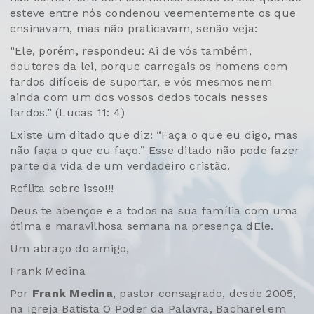
esteve entre nós condenou veementemente os que
ensinavam, mas não praticavam, senão veja:
“Ele, porém, respondeu: Ai de vós também,
doutores da lei, porque carregais os homens com
fardos difíceis de suportar, e vós mesmos nem
ainda com um dos vossos dedos tocais nesses
fardos.” (Lucas 11: 4)
Existe um ditado que diz: “Faça o que eu digo, mas
não faça o que eu faço.” Esse ditado não pode fazer
parte da vida de um verdadeiro cristão.
Reflita sobre isso!!!
Deus te abençoe e a todos na sua família com uma
ótima e maravilhosa semana na presença dEle.
Um abraço do amigo,
Frank Medina
Por
Frank Medina
, pastor consagrado, desde 2005,
na Igreja Batista O Poder da Palavra, Bacharel em