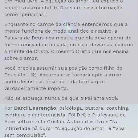
Em meu livro “A equação do amor”, eu explico o
papel fundamental de Deus em nossa formação
como “personas”.
Enquanto no campo da ciência entendemos que a
mente funciona de modo analítico e reativo, a
Palavra de Deus nos mostra que ela deve operar de
forma renovada e ousada, ou seja, devemos assumir
a mente de Cristo. O mesmo Cristo que nos ensina
sobre o amor.
Você precisa assumir sua posição como filho de
Deus (Jo 1.12). Assuma e se tornará apto a amar
como Jesus nos ensinou – da forma que
verdadeiramente importa.
Não se esqueça nunca de que o Pai ama você!
Por
Darci Lourenção
, psicóloga, pastora, coaching,
escritora e conferencista. Foi Deã e Professora de
Aconselhamento Cristão. Autora dos livros “Na
intimidade há cura”, “A equação do amor” e “Viva
sem compulsão”.