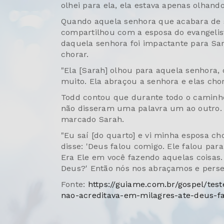
olhei para ela, ela estava apenas olhand
Quando aquela senhora que acabara de s
compartilhou com a esposa do evangelist
daquela senhora foi impactante para S
chorar.
"Ela [Sarah] olhou para aquela senhora
muito. Ela abraçou a senhora e elas cho
Todd contou que durante todo o caminho
não disseram uma palavra um ao outro.
marcado Sarah.
"Eu saí [do quarto] e vi minha esposa ch
disse: 'Deus falou comigo. Ele falou pa
Era Ele em você fazendo aquelas coisas
Deus?' Então nós nos abraçamos e pers
Fonte:
https://guiame.com.br/gospel/te
nao-acreditava-em-milagres-ate-deus-fa