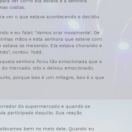
 para ver como ela estava e a senhora
nas costas.
ara ver o que estava acontecendo e decidiu
ndo e eu falei: 'Vamos orar novamente'. De
minhas mãos e esta senhora que esteve com
e estava se mexendo. Ela estava chorando e
ndo", contou Todd.
daquela senhora ficou tão emocionada que a
 do mercado. Isto o deixou emocionado.
ito, porque isso é um milagre, isso é o que
corredor do supermercado e quando se
a participado daquilo. Sua reação
 estávamos bem no meio dele. Quando eu