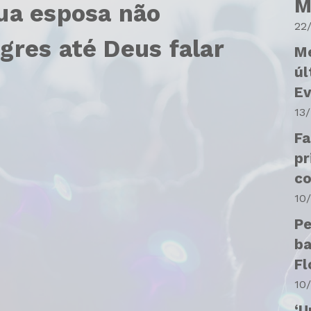
M
ua esposa não
22
gres até Deus falar
Me
úl
Ev
câ
13
Fa
pr
co
10
Pe
ba
Fl
10
‘U