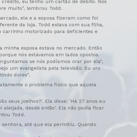
crédito, eu tenho um cartão de débito. Nós
re muito", lembrou Todd.
ercado, ele e a esposa fizeram como foi
erente da loja. Todd estava com sua filha,
carrinho motorizado para deficientes e
 a minha esposa estava no mercado. Então
 porque nós estávamos em lados opostos.
erguntamos se nós podíamos orar por ela",
vejo um evangelista pela televisão. Eu oro
tindo dores".
xatamente o problema físico que aquela
o seus joelhos?'. Ela disse: 'Há 27 anos eu
i aleijada, desde então'. Ela não podia ficar
ontou Todd.
a senhora, até que ela permitiu. Quando