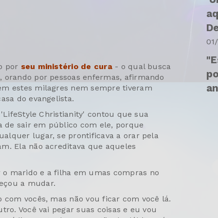
aq
De
01
"E
o por
seu ministério de cura
- o qual busca
po
, orando por pessoas enfermas, afirmando
an
rém estes milagres nem sempre tiveram
asa do evangelista.
'LifeStyle Christianity' contou que sua
 de sair em público com ele, porque
lquer lugar, se prontificava a orar pela
am. Ela não acreditava que aqueles
 o marido e a filha em umas compras no
eçou a mudar.
o com vocês, mas não vou ficar com você lá.
tro. Você vai pegar suas coisas e eu vou