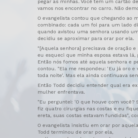
pegar as minhas. Você tem um cartão de 
vamos nos encontrar no carro. Não demo
O evangelista contou que chegando ao m
combinado: cada um foi para um lado dif
quando avistou uma senhora usando um 
decidiu se aproximar para orar por ela.
"[Aquela senhora] precisava de oração e
eu esqueci que minha esposa estava lá,
Então nós fomos até aquela senhora e p
contou. "Ela me respondeu: 'Eu já oro e 
toda noite'. Mas ela ainda continuava sen
Então Todd decidiu entender qual era e
mulher enfrentava.
"Eu perguntei: 'O que houve com você? Sã
fiz quatro cirurgias nas costas e eu fique
ereta, suas costas estavam fundidas", c
O evangelista insistiu em orar por aquel
Todd terminou de orar por ela,