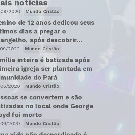
ais notícias
/09/2020
Mundo Cristão
nino de 12 anos dedicou seus
timos dias a pregar o
angelho, após descobrir
ncer
/09/2020
Mundo Cristão
mília inteira é batizada após
imeira igreja ser plantada em
munidade do Pará
/06/2020
Mundo Cristão
ssoas se convertem e são
tizadas no local onde George
oyd foi morto
/06/2020
Mundo Cristão
ma vida não desperdiçada é